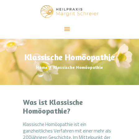
HEILPRAXIS MARGRIT SCHREIER
Klassische Homöopathie und Meditation
SCHWERPUNKTE
KLASSISCHE HOMÖOPATHIE
Klassische Homöopathie
ACHTSAMKEIT
Home
Klassische Homöopathie
ÜBER MICH
BLOG
KONTAKT
Was ist Klassische
Homöopathie?
Klassische Homöopathie ist ein
ganzheitliches Verfahren mit einer mehr als
200jährigen Geschichte. Im Mittelpunkt der