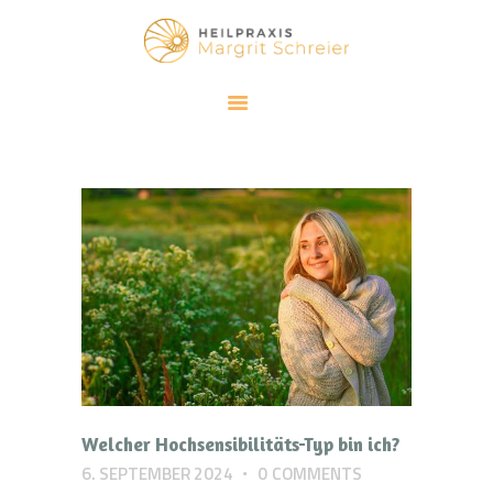
HEILPRAXIS MARGRIT SCHREIER
Klassische Homöopathie und Meditation
SCHWERPUNKTE
KLASSISCHE HOMÖOPATHIE
ACHTSAMKEIT
ÜBER MICH
BLOG
KONTAKT
Welcher Hochsensibilitäts-Typ bin ich?
6. SEPTEMBER 2024
0
COMMENTS