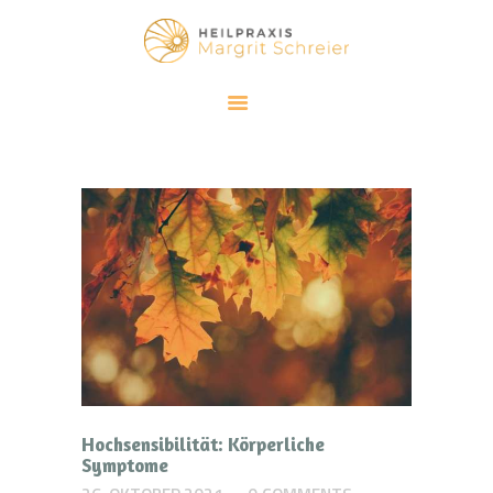
HEILPRAXIS MARGRIT SCHREIER
Klassische Homöopathie und Meditation
SCHWERPUNKTE
KLASSISCHE HOMÖOPATHIE
ACHTSAMKEIT
ÜBER MICH
BLOG
KONTAKT
Hochsensibilität: Körperliche
Symptome