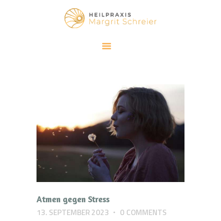
HEILPRAXIS MARGRIT SCHREIER
Klassische Homöopathie und Meditation
SCHWERPUNKTE
KLASSISCHE HOMÖOPATHIE
ACHTSAMKEIT
ÜBER MICH
BLOG
KONTAKT
Atmen gegen Stress
13. SEPTEMBER 2023
0
COMMENTS