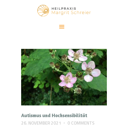
HEILPRAXIS MARGRIT SCHREIER
Klassische Homöopathie und Meditation
SCHWERPUNKTE
KLASSISCHE HOMÖOPATHIE
ACHTSAMKEIT
ÜBER MICH
BLOG
KONTAKT
Autismus und Hochsensibilität
26. NOVEMBER 2021
0
COMMENTS